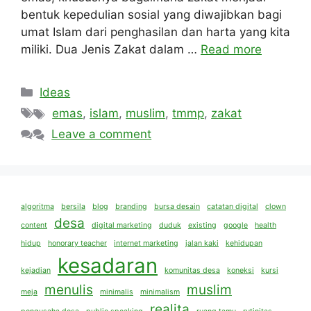
bentuk kepedulian sosial yang diwajibkan bagi
umat Islam dari penghasilan dan harta yang kita
miliki. Dua Jenis Zakat dalam …
Read more
Categories
Ideas
Tags
emas
,
islam
,
muslim
,
tmmp
,
zakat
Leave a comment
algoritma
bersila
blog
branding
bursa desain
catatan digital
clown
desa
content
digital marketing
duduk
existing
google
health
hidup
honorary teacher
internet marketing
jalan kaki
kehidupan
kesadaran
kejadian
komunitas desa
koneksi
kursi
menulis
muslim
meja
minimalis
minimalism
realita