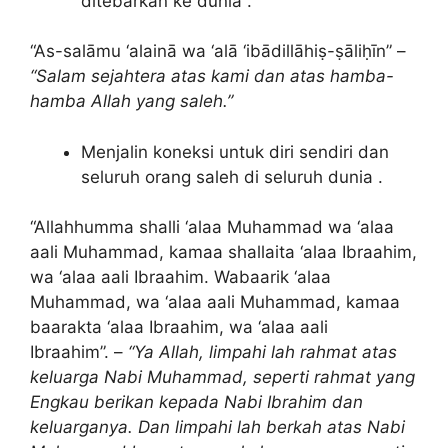
ditebarkan ke dunia .
“As-salāmu ‘alainā wa ‘alā ‘ibādillāhiṣ-ṣāliḥīn” –
“Salam sejahtera atas kami dan atas hamba-
hamba Allah yang saleh.”
Menjalin koneksi untuk diri sendiri dan
seluruh orang saleh di seluruh dunia .
“Allahhumma shalli ‘alaa Muhammad wa ‘alaa
aali Muhammad, kamaa shallaita ‘alaa Ibraahim,
wa ‘alaa aali Ibraahim. Wabaarik ‘alaa
Muhammad, wa ‘alaa aali Muhammad, kamaa
baarakta ‘alaa Ibraahim, wa ‘alaa aali
Ibraahim”. –
“Ya Allah, limpahi lah rahmat atas
keluarga Nabi Muhammad, seperti rahmat yang
Engkau berikan kepada Nabi Ibrahim dan
keluarganya. Dan limpahi lah berkah atas Nabi