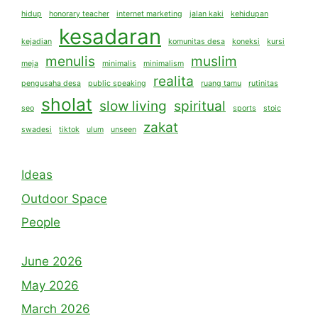
hidup
honorary teacher
internet marketing
jalan kaki
kehidupan
kesadaran
kejadian
komunitas desa
koneksi
kursi
menulis
muslim
meja
minimalis
minimalism
realita
pengusaha desa
public speaking
ruang tamu
rutinitas
sholat
slow living
spiritual
seo
sports
stoic
zakat
swadesi
tiktok
ulum
unseen
Ideas
Outdoor Space
People
June 2026
May 2026
March 2026