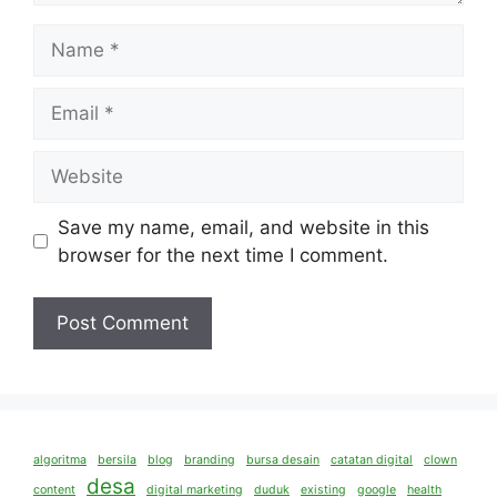
Name
Email
Website
Save my name, email, and website in this
browser for the next time I comment.
algoritma
bersila
blog
branding
bursa desain
catatan digital
clown
desa
content
digital marketing
duduk
existing
google
health