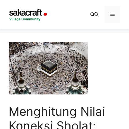
Skip
to
Menu
content
Menghitung Nilai
Koneksi Sholat: