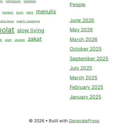
aki
kehidupan
kejadian
People
menulis
koneksi
kursi
meja
June 2026
aha desa
public speaking
holat
May 2026
slow living
zakat
March 2026
ok
ulum
unseen
October 2025
September 2025
July 2025
March 2025
February 2025
January 2025
© 2026
• Built with
GeneratePress