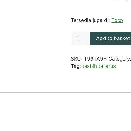
Tersedia juga di:
Toco
TASBIH
Add to basket
99
TALIARUS
9
SKU:
T99TA9H
Category
MM
Tag:
tasbih taliarus
HITAM
BULAT
quantity