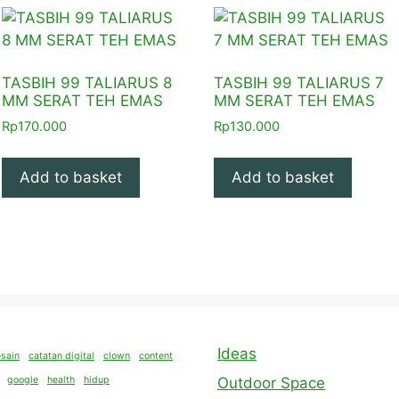
TASBIH 99 TALIARUS 8
TASBIH 99 TALIARUS 7
MM SERAT TEH EMAS
MM SERAT TEH EMAS
Rp
170.000
Rp
130.000
Add to basket
Add to basket
Ideas
sain
catatan digital
clown
content
google
health
hidup
Outdoor Space