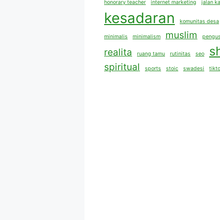
honorary teacher
internet marketing
jalan k
kesadaran
komunitas desa
muslim
minimalis
minimalism
pengus
s
realita
ruang tamu
rutinitas
seo
spiritual
sports
stoic
swadesi
tikt