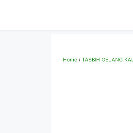
Skip
to
content
Home
/
TASBIH GELANG KA