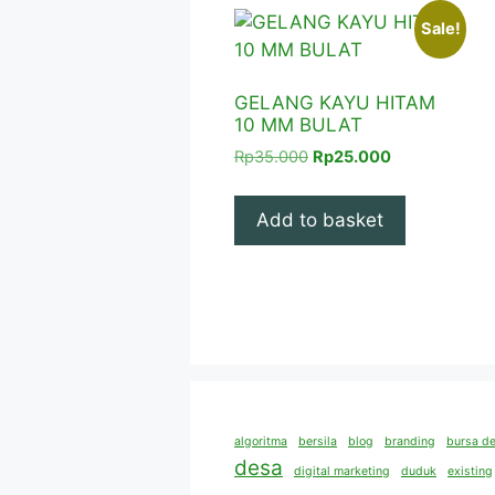
Sale!
GELANG KAYU HITAM
10 MM BULAT
Original
Current
Rp
35.000
Rp
25.000
price
price
was:
is:
Add to basket
Rp35.000.
Rp25.000.
algoritma
bersila
blog
branding
bursa de
desa
digital marketing
duduk
existing