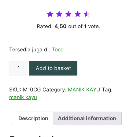
Rated:
4,50
out of
1
vote.
Tersedia juga di:
Toco
MANIK
Add to basket
KAYU
10
MM
SKU:
M10CG
Category:
MANIK KAYU
Tag:
COKLAT
manik kayu
GELAP
100
GRAM
Description
Additional information
quantity