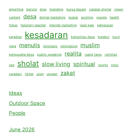
algoritma
bersila
blog
branding
bursa desain
catatan digital
clown
desa
content
digital marketing
duduk
existing
google
health
hidup
honorary teacher
internet marketing
jalan kaki
kehidupan
kesadaran
kejadian
komunitas desa
koneksi
kursi
menulis
muslim
meja
minimalis
minimalism
realita
pengusaha desa
public speaking
ruang tamu
rutinitas
sholat
slow living
spiritual
seo
sports
stoic
zakat
swadesi
tiktok
ulum
unseen
Ideas
Outdoor Space
People
June 2026