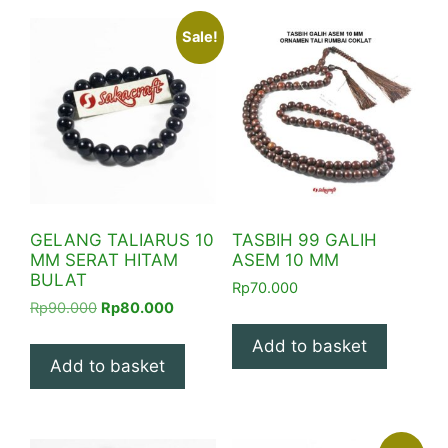
Sale!
GELANG TALIARUS 10
TASBIH 99 GALIH
MM SERAT HITAM
ASEM 10 MM
BULAT
Rp
70.000
Original
Current
Rp
90.000
Rp
80.000
price
price
Add to basket
was:
is:
Add to basket
Rp90.000.
Rp80.000.