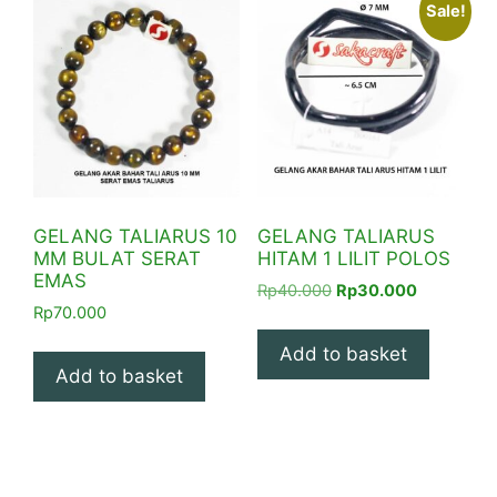
Sale!
GELANG TALIARUS 10
GELANG TALIARUS
MM BULAT SERAT
HITAM 1 LILIT POLOS
EMAS
Original
Current
Rp
40.000
Rp
30.000
Rp
70.000
price
price
was:
is:
Add to basket
Rp40.000.
Rp30.000.
Add to basket