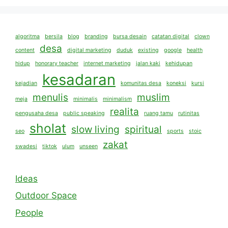
algoritma
bersila
blog
branding
bursa desain
catatan digital
clown
desa
content
digital marketing
duduk
existing
google
health
hidup
honorary teacher
internet marketing
jalan kaki
kehidupan
kesadaran
kejadian
komunitas desa
koneksi
kursi
menulis
muslim
meja
minimalis
minimalism
realita
pengusaha desa
public speaking
ruang tamu
rutinitas
sholat
slow living
spiritual
seo
sports
stoic
zakat
swadesi
tiktok
ulum
unseen
Ideas
Outdoor Space
People