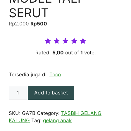
SERUT
Original
Current
Rp
2.000
Rp
500
price
price
was:
is:
Rp2.000.
Rp500.
Rated:
5,00
out of
1
vote.
Tersedia juga di:
Toco
GELANG
Add to basket
ANAK
7
MM
SKU:
GA7B
Category:
TASBIH GELANG
BATOK
KALUNG
Tag:
gelang anak
HITAM